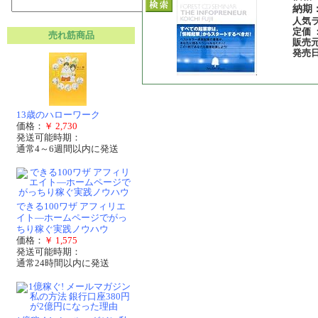
納期
人気ラ
定価 ：
売れ筋商品
販売元
発売日 
13歳のハローワーク
価格：
￥ 2,730
発送可能時期：
通常4～6週間以内に発送
できる100ワザ アフィリエ
イト―ホームページでがっ
ちり稼ぐ実践ノウハウ
価格：
￥ 1,575
発送可能時期：
通常24時間以内に発送